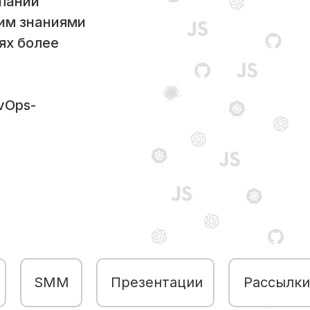
мпаний
ким знаниями
ях более
vOps-
SMM
Презентации
Рассылки