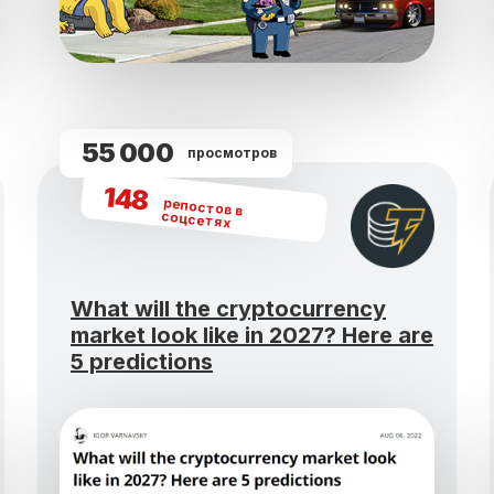
55 000
просмотров
148
репостов в
соцсетях
What will the cryptocurrency
market look like in 2027? Here are
5 predictions