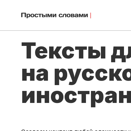
Тексты д
на русск
иностра