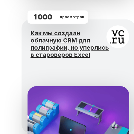
1 000
просмотров
Как мы создали
облачную CRM для
полиграфии, но уперлись
в староверов Excel