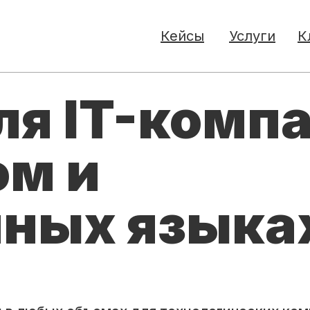
Кейсы
Услуги
К
ля IT-комп
ом и
нных языка