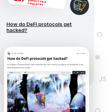
репостов в
соцсетях
How do DeFi protocols get
hacked?